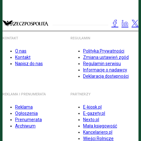
KONTAKT
REGULAMIN
O nas
Polityka Prywatności
Kontakt
Zmiana ustawień zgód
Napisz do nas
Regulamin serwisu
Informacje o nadawcy
Deklaracja dostępności
REKLAMA I PRENUMERATA
PARTNERZY
Reklama
E-kiosk.pl
Ogłoszenia
E-gazety.pl
Prenumerata
Nexto.pl
Archiwum
Mała księgowość
Kancelarierp.pl
Wieści Rolnicze