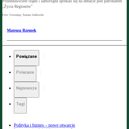
Przedstawiciele rządu i samorządu spotkali się na debacie pod patronatem
„Życia Regionów”
Foto: Fotorzepa, Tomasz Jodłowski
Mateusz Rzemek
Powiązane
Polecane
Najnowsze
Tagi
Polityka i biznes – nowe otwarcie