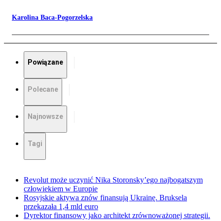
Karolina Baca-Pogorzelska
Powiązane
Polecane
Najnowsze
Tagi
Revolut może uczynić Nika Storonsky’ego najbogatszym
człowiekiem w Europie
Rosyjskie aktywa znów finansują Ukrainę. Bruksela
przekazała 1,4 mld euro
Dyrektor finansowy jako architekt zrównoważonej strategii.