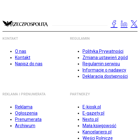
KONTAKT
REGULAMIN
O nas
Polityka Prywatności
Kontakt
Zmiana ustawień zgód
Napisz do nas
Regulamin serwisu
Informacje o nadawcy
Deklaracja dostępności
REKLAMA I PRENUMERATA
PARTNERZY
Reklama
E-kiosk.pl
Ogłoszenia
E-gazety.pl
Prenumerata
Nexto.pl
Archiwum
Mała księgowość
Kancelarierp.pl
Wieści Rolnicze