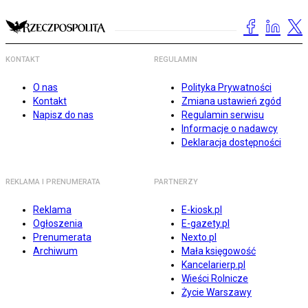
KONTAKT
REGULAMIN
O nas
Polityka Prywatności
Kontakt
Zmiana ustawień zgód
Napisz do nas
Regulamin serwisu
Informacje o nadawcy
Deklaracja dostępności
REKLAMA I PRENUMERATA
PARTNERZY
Reklama
E-kiosk.pl
Ogłoszenia
E-gazety.pl
Prenumerata
Nexto.pl
Archiwum
Mała księgowość
Kancelarierp.pl
Wieści Rolnicze
Życie Warszawy