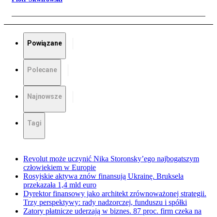
Powiązane
Polecane
Najnowsze
Tagi
Revolut może uczynić Nika Storonsky’ego najbogatszym
człowiekiem w Europie
Rosyjskie aktywa znów finansują Ukrainę. Bruksela
przekazała 1,4 mld euro
Dyrektor finansowy jako architekt zrównoważonej strategii.
Trzy perspektywy: rady nadzorczej, funduszu i spółki
Zatory płatnicze uderzają w biznes. 87 proc. firm czeka na