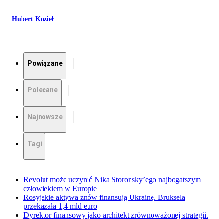
Hubert Kozieł
Powiązane
Polecane
Najnowsze
Tagi
Revolut może uczynić Nika Storonsky’ego najbogatszym
człowiekiem w Europie
Rosyjskie aktywa znów finansują Ukrainę. Bruksela
przekazała 1,4 mld euro
Dyrektor finansowy jako architekt zrównoważonej strategii.