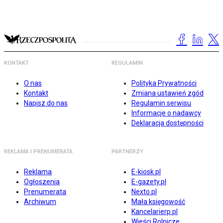
KONTAKT
REGULAMIN
O nas
Polityka Prywatności
Kontakt
Zmiana ustawień zgód
Napisz do nas
Regulamin serwisu
Informacje o nadawcy
Deklaracja dostępności
REKLAMA I PRENUMERATA
PARTNERZY
Reklama
E-kiosk.pl
Ogłoszenia
E-gazety.pl
Prenumerata
Nexto.pl
Archiwum
Mała księgowość
Kancelarierp.pl
Wieści Rolnicze