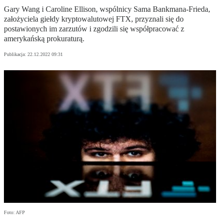
Gary Wang i Caroline Ellison, wspólnicy Sama Bankmana-Frieda,
założyciela giełdy kryptowalutowej FTX, przyznali się do
postawionych im zarzutów i zgodzili się współpracować z
amerykańską prokuraturą.
Publikacja:
22.12.2022 09:31
Foto: AFP