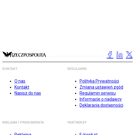
KONTAKT
REGULAMIN
O nas
Polityka Prywatności
Kontakt
Zmiana ustawień zgód
Napisz do nas
Regulamin serwisu
Informacje o nadawcy
Deklaracja dostępności
REKLAMA I PRENUMERATA
PARTNERZY
Reklama
E-kiosk.pl