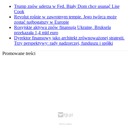
Trump znów uderza w Fed. Biały Dom chce usunąć Lisę
Cook
Revolut rośnie w zawrotnym tempie. Jego twórca może
zostać najbogatszy w Europie
Rosyjskie aktywa znów finansują Ukrainę. Bruksela
przekazała 1,4 mld euro
Dyrektor finansowy jako architekt zrównoważonej strategii.
Trzy perspektywy: rady nadzorczej, funduszu i spółki
Promowane treści