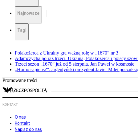
Najnowsze
Tagi
Polakożerca z Ukrainy gra ważną rolę w „1670” nr 3
Adamczycha po raz trzeci. Ukraina, Polakożerca i polscy szow
Trzeci sezon „1670” już od 5 sierpnia. Jan Paweł w kosmosie
„Homo sapiens?”: argentyński prezydent Javier Milei poczuł si
Promowane treści
KONTAKT
O nas
Kontakt
Napisz do nas