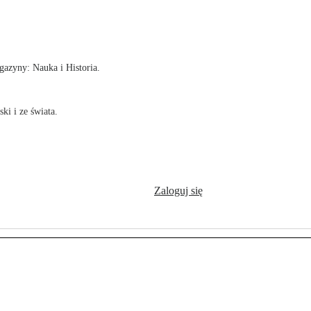
!
azyny: Nauka i Historia.
ki i ze świata.
Zaloguj się