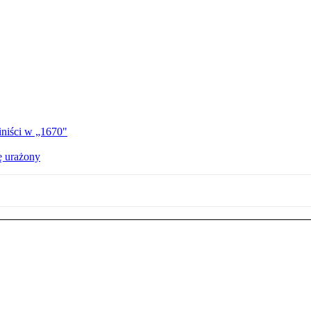
iniści w „1670"
ę urażony