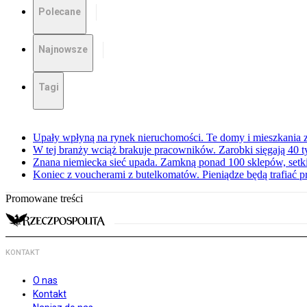
Polecane
Najnowsze
Tagi
Upały wpłyną na rynek nieruchomości. Te domy i mieszkania z
W tej branży wciąż brakuje pracowników. Zarobki sięgają 40 ty
Znana niemiecka sieć upada. Zamkną ponad 100 sklepów, set
Koniec z voucherami z butelkomatów. Pieniądze będą trafiać p
Promowane treści
KONTAKT
O nas
Kontakt