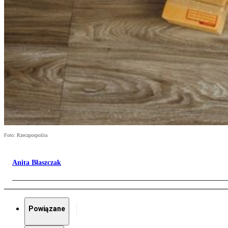
Foto: Rzeczpospolita
Anita Błaszczak
Powiązane