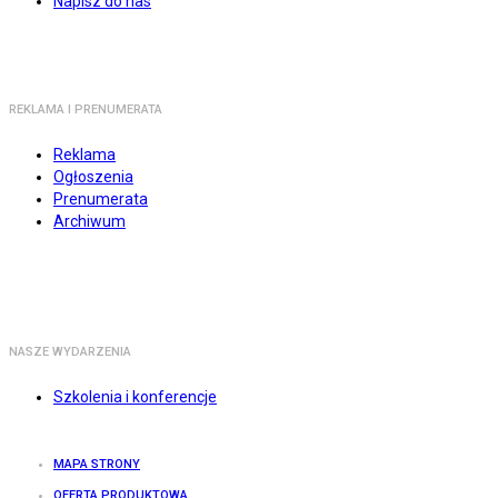
Napisz do nas
REKLAMA I PRENUMERATA
Reklama
Ogłoszenia
Prenumerata
Archiwum
NASZE WYDARZENIA
Szkolenia i konferencje
MAPA STRONY
OFERTA PRODUKTOWA