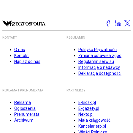
KONTAKT
REGULAMIN
O nas
Polityka Prywatności
Kontakt
Zmiana ustawień zgód
Napisz do nas
Regulamin serwisu
Informacje o nadawcy
Deklaracja dostępności
REKLAMA I PRENUMERATA
PARTNERZY
Reklama
E-kiosk.pl
Ogłoszenia
E-gazety.pl
Prenumerata
Nexto.pl
Archiwum
Mała księgowość
Kancelarierp.pl
Wieści Rolnicze