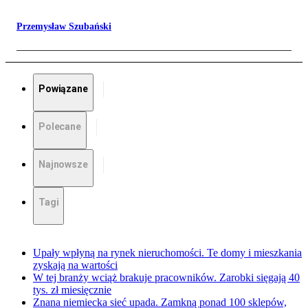
Przemysław Szubański
Powiązane
Polecane
Najnowsze
Tagi
Upały wpłyną na rynek nieruchomości. Te domy i mieszkania
zyskają na wartości
W tej branży wciąż brakuje pracowników. Zarobki sięgają 40
tys. zł miesięcznie
Znana niemiecka sieć upada. Zamkną ponad 100 sklepów,