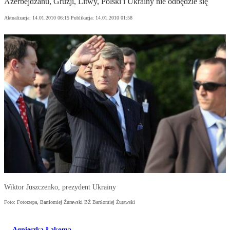
Azerbejdżanu, Gruzji, Litwy, Polski i Ukrainy nie odbędzie się
Aktualizacja:
14.01.2010 06:15
Publikacja:
14.01.2010 01:58
Wiktor Juszczenko, prezydent Ukrainy
Foto: Fotorzepa, Bartłomiej Żurawski BŻ Bartłomiej Żurawski
Agnieszka Łakoma