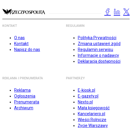
KONTAKT
REGULAMIN
O nas
Polityka Prywatności
Kontakt
Zmiana ustawień zgód
Napisz do nas
Regulamin serwisu
Informacje o nadawcy
Deklaracja dostępności
REKLAMA I PRENUMERATA
PARTNERZY
Reklama
E-kiosk.pl
Ogłoszenia
E-gazety.pl
Prenumerata
Nexto.pl
Archiwum
Mała księgowość
Kancelarierp.pl
Wieści Rolnicze
Życie Warszawy