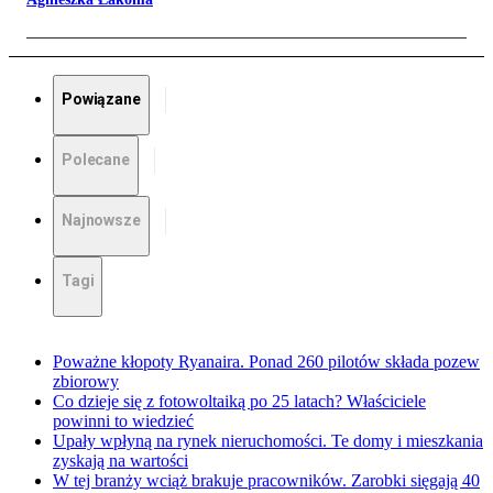
Powiązane
Polecane
Najnowsze
Tagi
Poważne kłopoty Ryanaira. Ponad 260 pilotów składa pozew
zbiorowy
Co dzieje się z fotowoltaiką po 25 latach? Właściciele
powinni to wiedzieć
Upały wpłyną na rynek nieruchomości. Te domy i mieszkania
zyskają na wartości
W tej branży wciąż brakuje pracowników. Zarobki sięgają 40