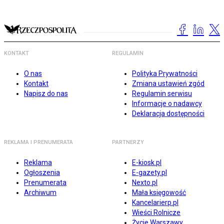
KONTAKT
REGULAMIN
O nas
Polityka Prywatności
Kontakt
Zmiana ustawień zgód
Napisz do nas
Regulamin serwisu
Informacje o nadawcy
Deklaracja dostępności
REKLAMA I PRENUMERATA
PARTNERZY
Reklama
E-kiosk.pl
Ogłoszenia
E-gazety.pl
Prenumerata
Nexto.pl
Archiwum
Mała księgowość
Kancelarierp.pl
Wieści Rolnicze
Życie Warszawy