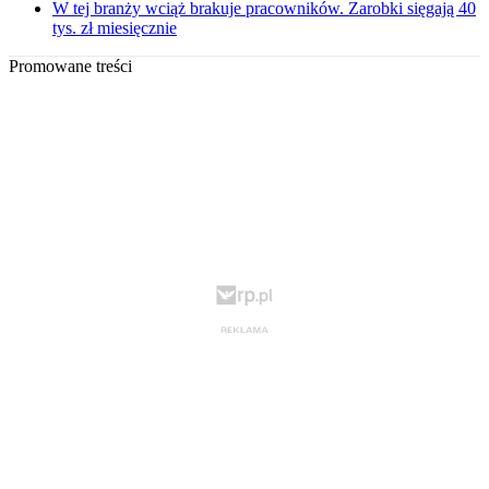
W tej branży wciąż brakuje pracowników. Zarobki sięgają 40
tys. zł miesięcznie
Promowane treści