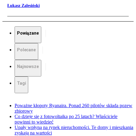
Łukasz Zalesiński
Powiązane
Polecane
Najnowsze
Tagi
Poważne kłopoty Ryanaira. Ponad 260 pilotów składa pozew
zbiorowy
Co dzieje się z fotowoltaiką po 25 latach? Właściciele
powinni to wiedzieć
Upały wpłyną na rynek nieruchomości. Te domy i mieszkania
zyskają na wartości