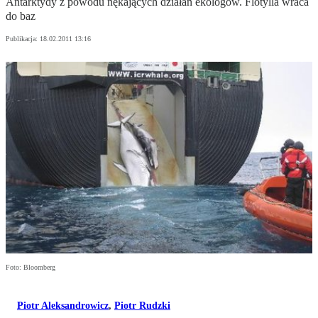
Antarktydy z powodu nękających działań ekologów. Flotylla wraca
do baz
Publikacja:
18.02.2011 13:16
Foto: Bloomberg
Piotr Aleksandrowicz
,
Piotr Rudzki