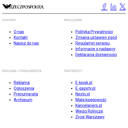
KONTAKT
REGULAMIN
O nas
Polityka Prywatności
Kontakt
Zmiana ustawień zgód
Napisz do nas
Regulamin serwisu
Informacje o nadawcy
Deklaracja dostępności
REKLAMA I PRENUMERATA
PARTNERZY
Reklama
E-kiosk.pl
Ogłoszenia
E-gazety.pl
Prenumerata
Nexto.pl
Archiwum
Mała księgowość
Kancelarierp.pl
Wieści Rolnicze
Życie Warszawy