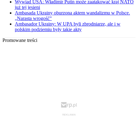
Wywiad USA: Władimir Putin może zaatakować kraj NATO
już tej jesieni
Ambasada Ukrainy oburzona aktem wandalizmu w Polsce.
„Narasta wrogość”
Ambasador Ukrainy: W UPA byli zbrodniarze, ale i w
polskim podziemiu były takie akty
Promowane treści