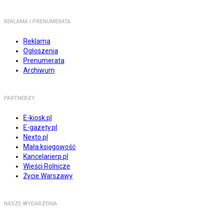
REKLAMA I PRENUMERATA
Reklama
Ogłoszenia
Prenumerata
Archiwum
PARTNERZY
E-kiosk.pl
E-gazety.pl
Nexto.pl
Mała księgowość
Kancelarierp.pl
Wieści Rolnicze
Życie Warszawy
NASZE WYDARZENIA