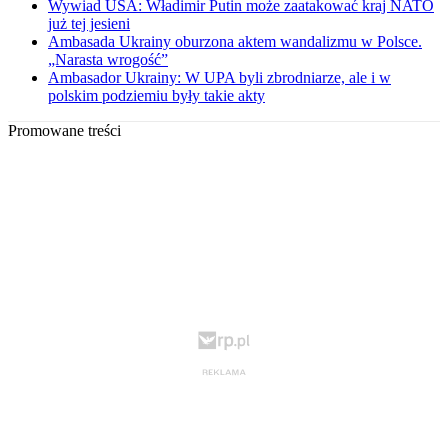
Wywiad USA: Władimir Putin może zaatakować kraj NATO
już tej jesieni
Ambasada Ukrainy oburzona aktem wandalizmu w Polsce.
„Narasta wrogość”
Ambasador Ukrainy: W UPA byli zbrodniarze, ale i w
polskim podziemiu były takie akty
Promowane treści