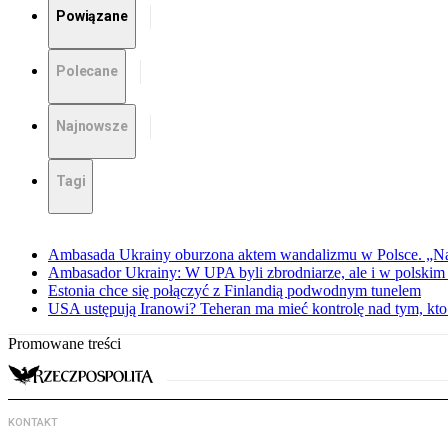
Powiązane
Polecane
Najnowsze
Tagi
Ambasada Ukrainy oburzona aktem wandalizmu w Polsce. „Na
Ambasador Ukrainy: W UPA byli zbrodniarze, ale i w polskim 
Estonia chce się połączyć z Finlandią podwodnym tunelem
USA ustępują Iranowi? Teheran ma mieć kontrolę nad tym, kt
Promowane treści
KONTAKT