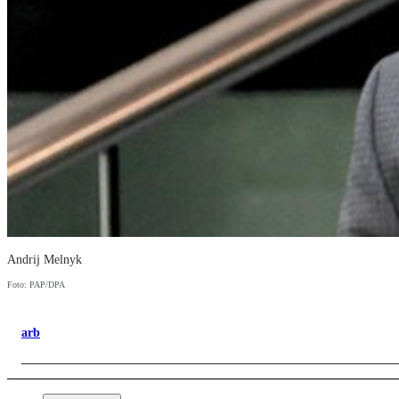
Andrij Melnyk
Foto: PAP/DPA
arb