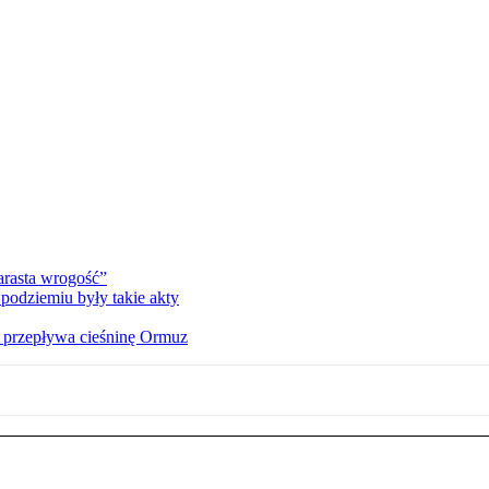
rasta wrogość”
podziemiu były takie akty
o przepływa cieśninę Ormuz