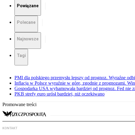
Powiązane
Polecane
Najnowsze
Tagi
PMI dla polskiego przemysłu lepszy od prognoz. Wyraźne odbi
Inflacja w Polsce wyraźnie w górę, zgodnie z prognozami. Wi
Gospodarka USA wyhamowała bardziej od prognoz. Fed nie z
PKB strefy euro urósł bardziej, niż oczekiwano
Promowane treści
KONTAKT