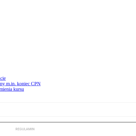
cie
nny m.in. koniec CPN
mienia kursu
REGULAMIN