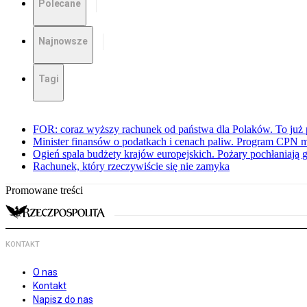
Polecane
Najnowsze
Tagi
FOR: coraz wyższy rachunek od państwa dla Polaków. To już p
Minister finansów o podatkach i cenach paliw. Program CPN 
Ogień spala budżety krajów europejskich. Pożary pochłaniają 
Rachunek, który rzeczywiście się nie zamyka
Promowane treści
KONTAKT
O nas
Kontakt
Napisz do nas