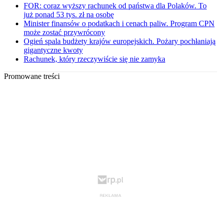
FOR: coraz wyższy rachunek od państwa dla Polaków. To
już ponad 53 tys. zł na osobę
Minister finansów o podatkach i cenach paliw. Program CPN
może zostać przywrócony
Ogień spala budżety krajów europejskich. Pożary pochłaniają
gigantyczne kwoty
Rachunek, który rzeczywiście się nie zamyka
Promowane treści