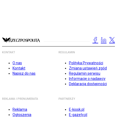
KONTAKT
REGULAMIN
O nas
Polityka Prywatności
Kontakt
Zmiana ustawień zgód
Napisz do nas
Regulamin serwisu
Informacje o nadawcy
Deklaracja dostępności
REKLAMA I PRENUMERATA
PARTNERZY
Reklama
E-kiosk.pl
Ogłoszenia
E-gazety.pl