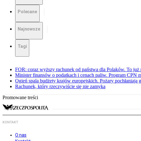
Polecane
Najnowsze
Tagi
FOR: coraz wyższy rachunek od państwa dla Polaków. To już p
Minister finansów o podatkach i cenach paliw. Program CPN 
Ogień spala budżety krajów europejskich. Pożary pochłaniają 
Rachunek, który rzeczywiście się nie zamyka
Promowane treści
KONTAKT
O nas