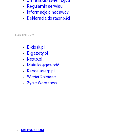
Zmiana ustawień zgód
Regulamin serwisu
Informacje o nadawcy
Deklaracja dostępności
PARTNERZY
E-kiosk.pl
E-gazety.pl
Nexto.pl
Mała księgowość
Kancelarierp.pl
Wieści Rolnicze
Życie Warszawy
KALENDARIUM