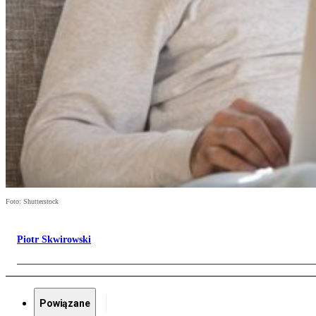
Foto: Shutterstock
Piotr Skwirowski
Powiązane