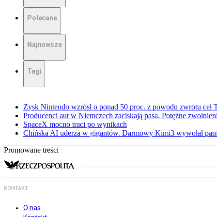
Polecane
Najnowsze
Tagi
Zysk Nintendo wzrósł o ponad 50 proc. z powodu zwrotu ceł
Producenci aut w Niemczech zaciskają pasa. Potężne zwolnieni
SpaceX mocno traci po wynikach
Chińska AI uderza w gigantów. Darmowy Kimi3 wywołał pani
Promowane treści
KONTAKT
O nas