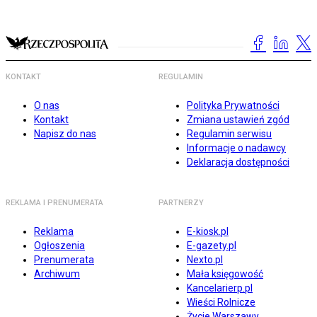
KONTAKT
REGULAMIN
O nas
Polityka Prywatności
Kontakt
Zmiana ustawień zgód
Napisz do nas
Regulamin serwisu
Informacje o nadawcy
Deklaracja dostępności
REKLAMA I PRENUMERATA
PARTNERZY
Reklama
E-kiosk.pl
Ogłoszenia
E-gazety.pl
Prenumerata
Nexto.pl
Archiwum
Mała księgowość
Kancelarierp.pl
Wieści Rolnicze
Życie Warszawy