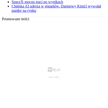
SpaceX mocno traci po wynikach
Chińska AI uderza w gigantów. Darmowy Kimi3 wywołał
panikę na rynku
Promowane treści