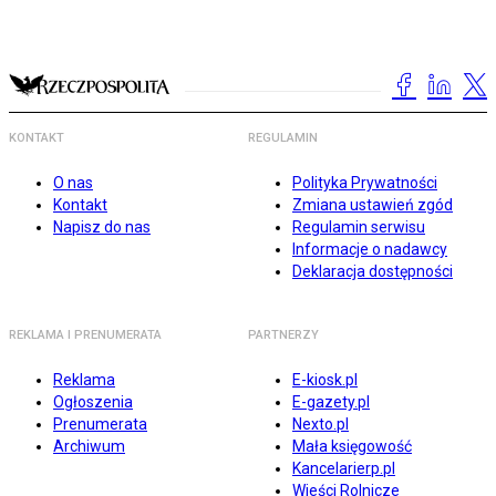
KONTAKT
REGULAMIN
O nas
Polityka Prywatności
Kontakt
Zmiana ustawień zgód
Napisz do nas
Regulamin serwisu
Informacje o nadawcy
Deklaracja dostępności
REKLAMA I PRENUMERATA
PARTNERZY
Reklama
E-kiosk.pl
Ogłoszenia
E-gazety.pl
Prenumerata
Nexto.pl
Archiwum
Mała księgowość
Kancelarierp.pl
Wieści Rolnicze