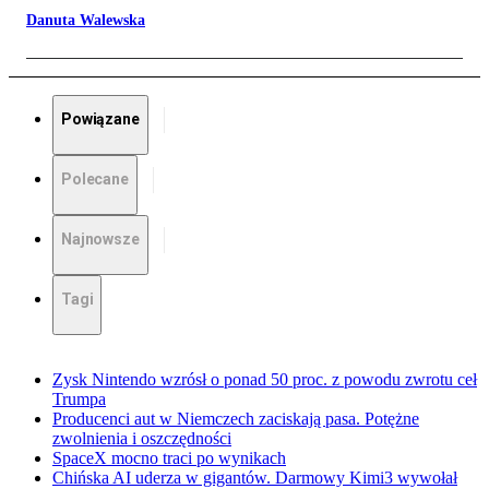
Danuta Walewska
Powiązane
Polecane
Najnowsze
Tagi
Zysk Nintendo wzrósł o ponad 50 proc. z powodu zwrotu ceł
Trumpa
Producenci aut w Niemczech zaciskają pasa. Potężne
zwolnienia i oszczędności
SpaceX mocno traci po wynikach
Chińska AI uderza w gigantów. Darmowy Kimi3 wywołał