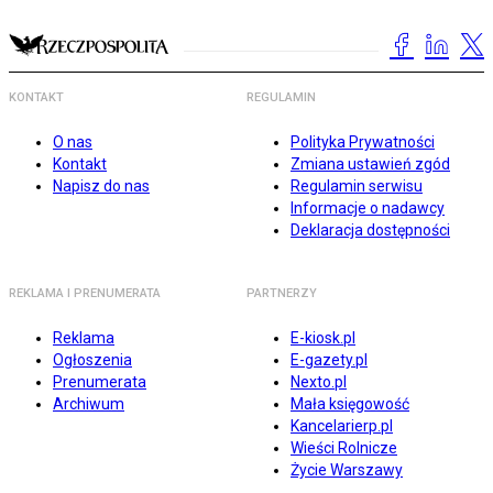
KONTAKT
REGULAMIN
O nas
Polityka Prywatności
Kontakt
Zmiana ustawień zgód
Napisz do nas
Regulamin serwisu
Informacje o nadawcy
Deklaracja dostępności
REKLAMA I PRENUMERATA
PARTNERZY
Reklama
E-kiosk.pl
Ogłoszenia
E-gazety.pl
Prenumerata
Nexto.pl
Archiwum
Mała księgowość
Kancelarierp.pl
Wieści Rolnicze
Życie Warszawy