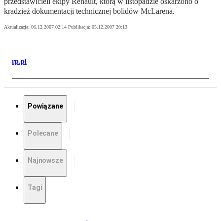
przedstawicieli ekipy Renault, którą w listopadzie oskarżono o
kradzież dokumentacji technicznej bolidów McLarena.
Aktualizacja:
06.12.2007 02:14
Publikacja:
05.12.2007 20:13
rp.pl
Powiązane
Polecane
Najnowsze
Tagi