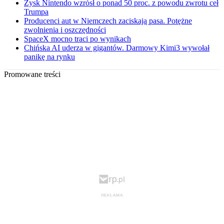
Zysk Nintendo wzrósł o ponad 50 proc. z powodu zwrotu ceł
Trumpa
Producenci aut w Niemczech zaciskają pasa. Potężne
zwolnienia i oszczędności
SpaceX mocno traci po wynikach
Chińska AI uderza w gigantów. Darmowy Kimi3 wywołał
panikę na rynku
Promowane treści