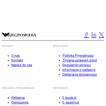
KONTAKT
REGULAMIN
O nas
Polityka Prywatności
Kontakt
Zmiana ustawień zgód
Napisz do nas
Regulamin serwisu
Informacje o nadawcy
Deklaracja dostępności
REKLAMA I PRENUMERATA
PARTNERZY
Reklama
E-kiosk.pl
Ogłoszenia
E-gazety.pl