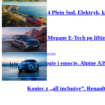
PREMIERY
Renault 4 Plein Sud. Elektryk, k
NA PRĄD
Renault Megane E-Tech po liftin
MATERIAŁ PROMOCYJNY
Technologie i emocje. Alpine A3
ZA KIEROWNICĄ
Koniec z „all inclusive”. Renau