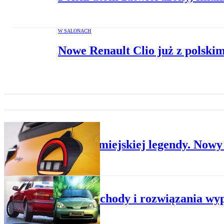
W SALONACH
Nowe Renault Clio już z polskim
PREMIERY
Powrót miejskiej legendy. Nowy 
PO DRODZE
Te samochody i rozwiązania wypr