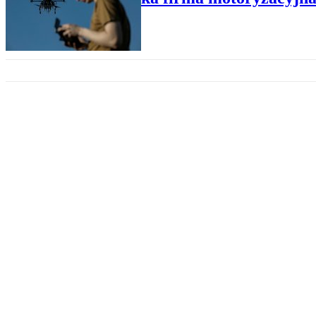
PRODUCENCI
Japońska marka staje się w Eur
DROGOWY
Transport drogowy – najgorsze 
CZYM JEŹDZIĆ
MG rekordzistą wzrostu sprzeda