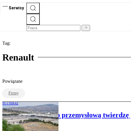
Serwisy
Tag:
Renault
Powiązane
Firmy
TU I TERAZ
Renault zbudowało przemysłową twierdzę p