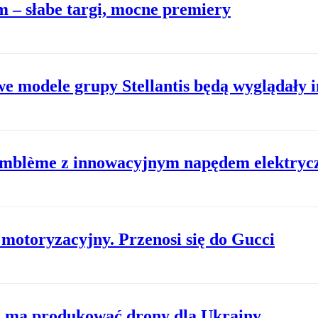
 – słabe targi, mocne premiery
e modele grupy Stellantis będą wyglądały i
Emblème z innowacyjnym napędem elektry
 motoryzacyjny. Przenosi się do Gucci
a ma produkować drony dla Ukrainy