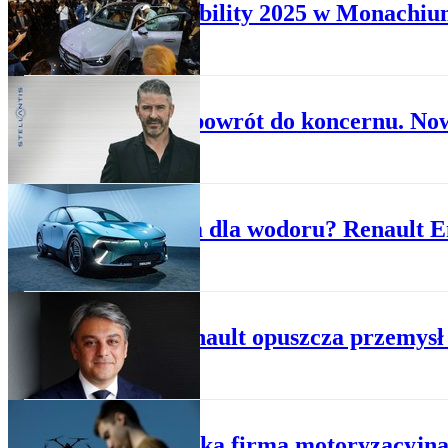
IAA Mobility 2025 w Monachium
TU I TERAZ
Wielki powrót do koncernu. Now
PREMIERY
Przełom dla wodoru? Renault 
TU I TERAZ
Szef Renault opuszcza przemysł
TU I TERAZ
Francuska firma motoryzacyjn