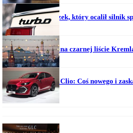
PO DRODZE
Wynalazek, który ocalił silnik 
BIZNES
Renault na czarnej liście Kreml
PREMIERY
Renault Clio: Coś nowego i zas
TU I TERAZ