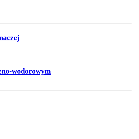
naczej
czno-wodorowym