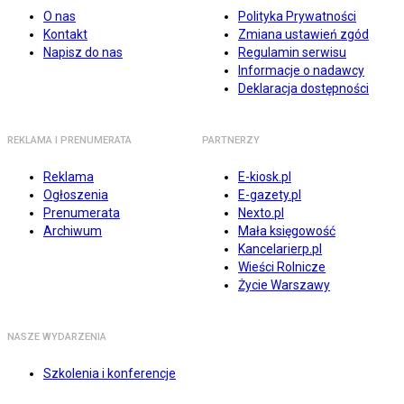
O nas
Polityka Prywatności
Kontakt
Zmiana ustawień zgód
Napisz do nas
Regulamin serwisu
Informacje o nadawcy
Deklaracja dostępności
REKLAMA I PRENUMERATA
PARTNERZY
Reklama
E-kiosk.pl
Ogłoszenia
E-gazety.pl
Prenumerata
Nexto.pl
Archiwum
Mała księgowość
Kancelarierp.pl
Wieści Rolnicze
Życie Warszawy
NASZE WYDARZENIA
Szkolenia i konferencje