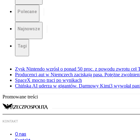
Polecane
Najnowsze
Tagi
Zysk Nintendo wzrósł o ponad 50 proc. z powodu zwrotu ceł
Producenci aut w Niemczech zaciskają pasa. Potężne zwolnieni
SpaceX mocno traci po wynikach
Chińska AI uderza w gigantów. Darmowy Kimi3 wywołał pani
Promowane treści
KONTAKT
O nas