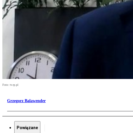
Foto: tv.rp.pl
Grzegorz Balawender
Powiązane