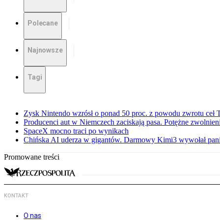
Polecane
Najnowsze
Tagi
Zysk Nintendo wzrósł o ponad 50 proc. z powodu zwrotu ceł
Producenci aut w Niemczech zaciskają pasa. Potężne zwolnieni
SpaceX mocno traci po wynikach
Chińska AI uderza w gigantów. Darmowy Kimi3 wywołał pani
Promowane treści
KONTAKT
O nas