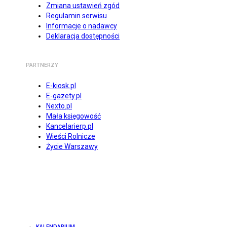
Zmiana ustawień zgód
Regulamin serwisu
Informacje o nadawcy
Deklaracja dostępności
PARTNERZY
E-kiosk.pl
E-gazety.pl
Nexto.pl
Mała księgowość
Kancelarierp.pl
Wieści Rolnicze
Życie Warszawy
KALENDARIUM