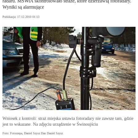
radaru. MSWiA skontrolowało straże, które dzierżawią fotoradary.
Wyniki są alarmujące
Publikacja:
17.12.2010 01:13
Wniosek z kontroli: straż miejska ustawia fotoradary nie zawsze tam, gdzie
jest to wskazane. Na zdjęciu urządzenie w Świnoujściu
Foto: Fotorzepa, Daniel Szysz Dan Daniel Szysz