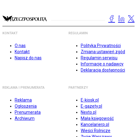
KONTAKT
REGULAMIN
O nas
Polityka Prywatności
Kontakt
Zmiana ustawień zgód
Napisz do nas
Regulamin serwisu
Informacje o nadawcy
Deklaracja dostępności
REKLAMA I PRENUMERATA
PARTNERZY
Reklama
E-kiosk.pl
Ogłoszenia
E-gazety.pl
Prenumerata
Nexto.pl
Archiwum
Mała księgowość
Kancelarierp.pl
Wieści Rolnicze
Życie Warszawy