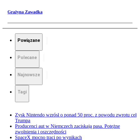
Grażyna Zawadka
Powiązane
Polecane
Najnowsze
Tagi
Zysk Nintendo wzrósł o ponad 50 proc. z powodu zwrotu ceł
Trumpa
Producenci aut w Niemczech zaciskają pasa. Potężne
zwolnienia i oszczędności
SpaceX mocno traci po wynikach