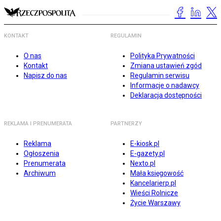
KONTAKT
REGULAMIN
O nas
Polityka Prywatności
Kontakt
Zmiana ustawień zgód
Napisz do nas
Regulamin serwisu
Informacje o nadawcy
Deklaracja dostępności
REKLAMA I PRENUMERATA
PARTNERZY
Reklama
E-kiosk.pl
Ogłoszenia
E-gazety.pl
Prenumerata
Nexto.pl
Archiwum
Mała księgowość
Kancelarierp.pl
Wieści Rolnicze
Życie Warszawy