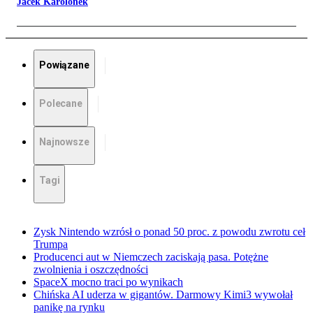
Jacek Karolonek
Powiązane
Polecane
Najnowsze
Tagi
Zysk Nintendo wzrósł o ponad 50 proc. z powodu zwrotu ceł
Trumpa
Producenci aut w Niemczech zaciskają pasa. Potężne
zwolnienia i oszczędności
SpaceX mocno traci po wynikach
Chińska AI uderza w gigantów. Darmowy Kimi3 wywołał
panikę na rynku