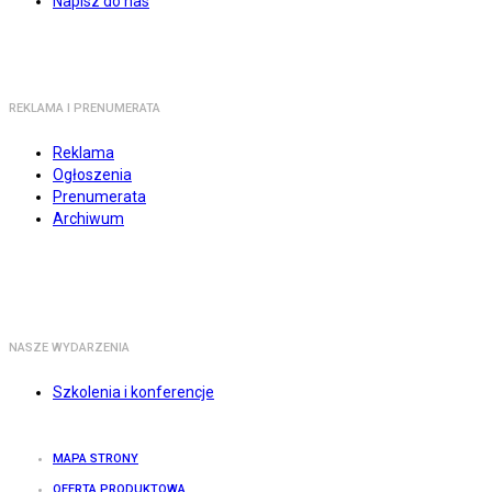
Napisz do nas
REKLAMA I PRENUMERATA
Reklama
Ogłoszenia
Prenumerata
Archiwum
NASZE WYDARZENIA
Szkolenia i konferencje
MAPA STRONY
OFERTA PRODUKTOWA