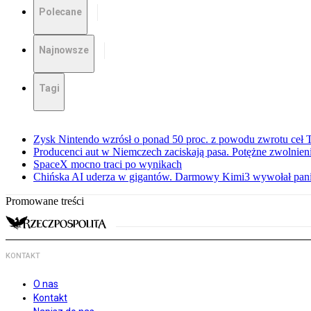
Polecane
Najnowsze
Tagi
Zysk Nintendo wzrósł o ponad 50 proc. z powodu zwrotu ceł
Producenci aut w Niemczech zaciskają pasa. Potężne zwolnieni
SpaceX mocno traci po wynikach
Chińska AI uderza w gigantów. Darmowy Kimi3 wywołał pani
Promowane treści
KONTAKT
O nas
Kontakt