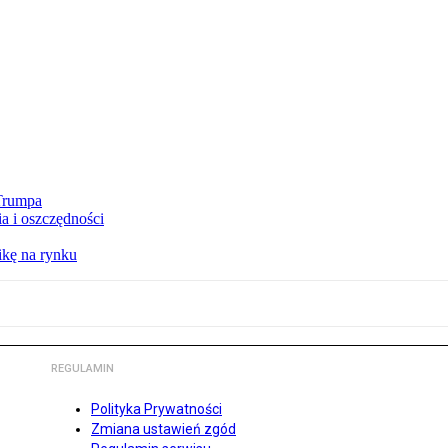
 Trumpa
a i oszczędności
kę na rynku
REGULAMIN
Polityka Prywatności
Zmiana ustawień zgód