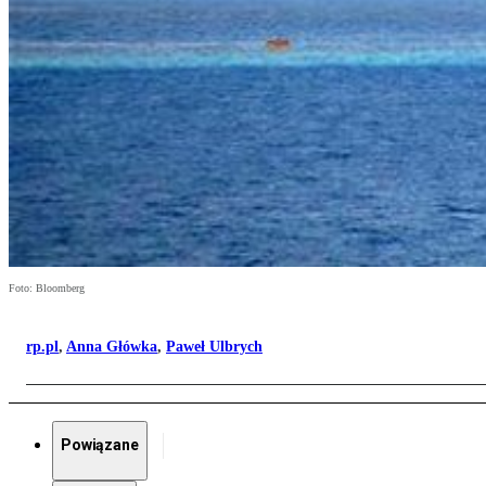
Foto: Bloomberg
rp.pl
,
Anna Główka
,
Paweł Ulbrych
Powiązane