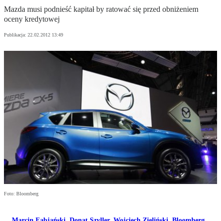
Mazda musi podnieść kapitał by ratować się przed obniżeniem
oceny kredytowej
Publikacja:
22.02.2012 13:49
Foto: Bloomberg
Marcin Fabjański
,
Donat Szyller
,
Wojciech Zieliński
,
Bloomberg