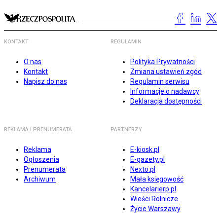
KONTAKT
REGULAMIN
O nas
Polityka Prywatności
Kontakt
Zmiana ustawień zgód
Napisz do nas
Regulamin serwisu
Informacje o nadawcy
Deklaracja dostępności
REKLAMA I PRENUMERATA
PARTNERZY
Reklama
E-kiosk.pl
Ogłoszenia
E-gazety.pl
Prenumerata
Nexto.pl
Archiwum
Mała księgowość
Kancelarierp.pl
Wieści Rolnicze
Życie Warszawy