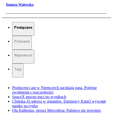
Danuta Walewska
Powiązane
Polecane
Najnowsze
Tagi
Producenci aut w Niemczech zaciskają pasa. Potężne
zwolnienia i oszczędności
SpaceX mocno traci po wynikach
Chińska AI uderza w gigantów. Darmowy Kimi3 wywołał
panikę na rynku
Ola Källenius, prezes Mercedesa: Państwo nie powinno