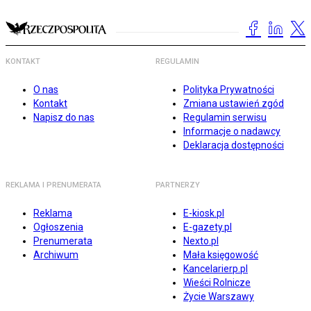
KONTAKT
REGULAMIN
O nas
Polityka Prywatności
Kontakt
Zmiana ustawień zgód
Napisz do nas
Regulamin serwisu
Informacje o nadawcy
Deklaracja dostępności
REKLAMA I PRENUMERATA
PARTNERZY
Reklama
E-kiosk.pl
Ogłoszenia
E-gazety.pl
Prenumerata
Nexto.pl
Archiwum
Mała księgowość
Kancelarierp.pl
Wieści Rolnicze
Życie Warszawy