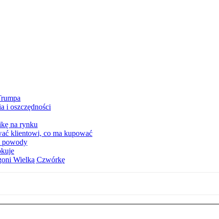
 Trumpa
a i oszczędności
kę na rynku
wać klientowi, co ma kupować
ia powody
okuje
 goni Wielką Czwórkę