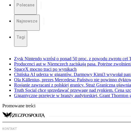
Polecane
Najnowsze
Tagi
Zysk Nintendo wzrósł o ponad 50 proc. z powodu zwrotu ceł
Producenci aut w Niemczech zaciskają pasa. Potężne zwolnieni
SpaceX mocno traci po wynikach
Chińska AI uderza w gigantów. Darmowy Kimi3 wywołał pani
Ola Källenius, prezes Mercedesa: Państwo nie powinno dykto
Rosjanie zawracani z polskiej granicy. Straż Graniczna ujawn
Truth Social chce sprzedawać przewagę nad rynkiem. Cena sz
Gigantyczne przejęcie w branży audytorskiej. Grant Thornton
Promowane treści
KONTAKT