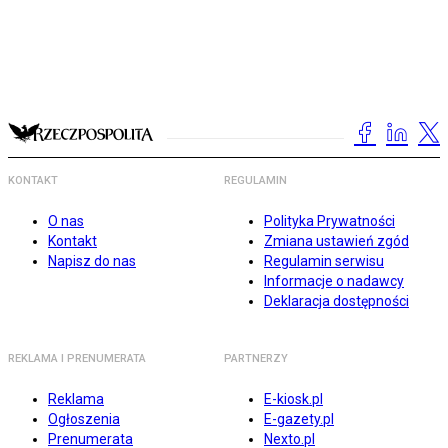
KONTAKT
REGULAMIN
O nas
Polityka Prywatności
Kontakt
Zmiana ustawień zgód
Napisz do nas
Regulamin serwisu
Informacje o nadawcy
Deklaracja dostępności
REKLAMA I PRENUMERATA
PARTNERZY
Reklama
E-kiosk.pl
Ogłoszenia
E-gazety.pl
Prenumerata
Nexto.pl