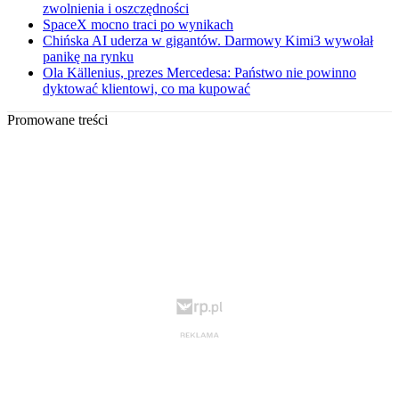
zwolnienia i oszczędności
SpaceX mocno traci po wynikach
Chińska AI uderza w gigantów. Darmowy Kimi3 wywołał
panikę na rynku
Ola Källenius, prezes Mercedesa: Państwo nie powinno
dyktować klientowi, co ma kupować
Promowane treści