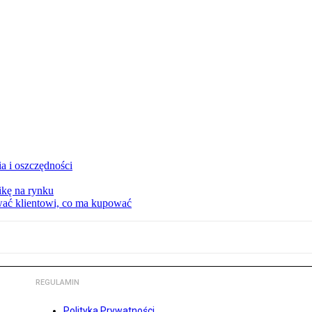
a i oszczędności
kę na rynku
wać klientowi, co ma kupować
REGULAMIN
Polityka Prywatności