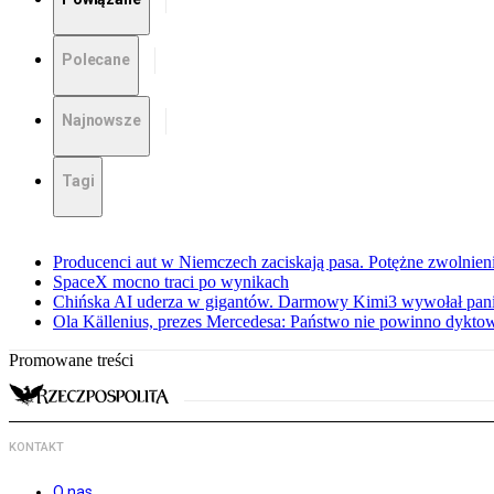
Polecane
Najnowsze
Tagi
Producenci aut w Niemczech zaciskają pasa. Potężne zwolnieni
SpaceX mocno traci po wynikach
Chińska AI uderza w gigantów. Darmowy Kimi3 wywołał pani
Ola Källenius, prezes Mercedesa: Państwo nie powinno dykto
Promowane treści
KONTAKT
O nas