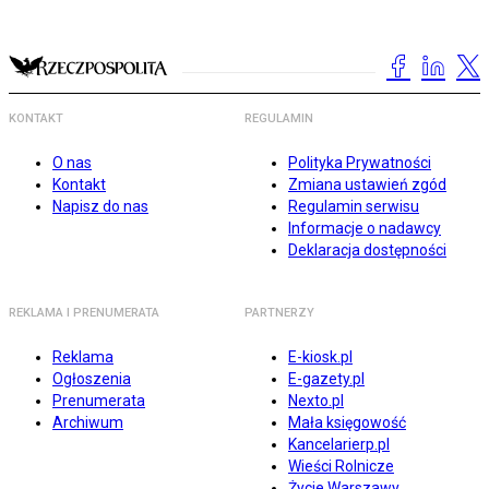
KONTAKT
REGULAMIN
O nas
Polityka Prywatności
Kontakt
Zmiana ustawień zgód
Napisz do nas
Regulamin serwisu
Informacje o nadawcy
Deklaracja dostępności
REKLAMA I PRENUMERATA
PARTNERZY
Reklama
E-kiosk.pl
Ogłoszenia
E-gazety.pl
Prenumerata
Nexto.pl
Archiwum
Mała księgowość
Kancelarierp.pl
Wieści Rolnicze
Życie Warszawy