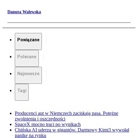
Danuta Walewska
Powiązane
Polecane
Najnowsze
Tagi
Producenci aut w Niemczech zaciskają pasa. Potężne
zwolnienia i oszczędności
SpaceX mocno traci po wynikach
Chińska AI uderza w gigantów. Darmowy Kimi3 wywołał
panikę na rynku