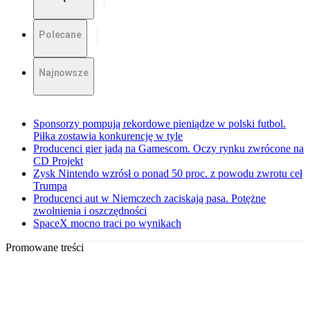
Polecane
Najnowsze
Sponsorzy pompują rekordowe pieniądze w polski futbol.
Piłka zostawia konkurencję w tyle
Producenci gier jadą na Gamescom. Oczy rynku zwrócone na
CD Projekt
Zysk Nintendo wzrósł o ponad 50 proc. z powodu zwrotu ceł
Trumpa
Producenci aut w Niemczech zaciskają pasa. Potężne
zwolnienia i oszczędności
SpaceX mocno traci po wynikach
Promowane treści