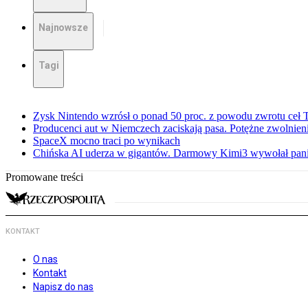
Najnowsze
Tagi
Zysk Nintendo wzrósł o ponad 50 proc. z powodu zwrotu ceł
Producenci aut w Niemczech zaciskają pasa. Potężne zwolnieni
SpaceX mocno traci po wynikach
Chińska AI uderza w gigantów. Darmowy Kimi3 wywołał pani
Promowane treści
KONTAKT
O nas
Kontakt
Napisz do nas