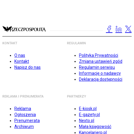
KONTAKT
REGULAMIN
O nas
Polityka Prywatności
Kontakt
Zmiana ustawień zgód
Napisz do nas
Regulamin serwisu
Informacje o nadawcy
Deklaracja dostępności
REKLAMA I PRENUMERATA
PARTNERZY
Reklama
E-kiosk.pl
Ogłoszenia
E-gazety.pl
Prenumerata
Nexto.pl
Archiwum
Mała księgowość
Kancelarierp.pl