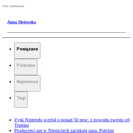
Foto: AdobeStock
Anna Słojewska
Powiązane
Polecane
Najnowsze
Tagi
Zysk Nintendo wzrósł o ponad 50 proc. z powodu zwrotu ceł
Trumpa
Producenci aut w Niemczech zaciskają pasa. Potężne