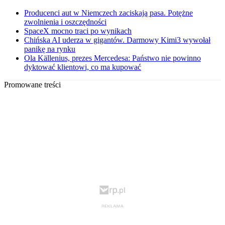
Producenci aut w Niemczech zaciskają pasa. Potężne
zwolnienia i oszczędności
SpaceX mocno traci po wynikach
Chińska AI uderza w gigantów. Darmowy Kimi3 wywołał
panikę na rynku
Ola Källenius, prezes Mercedesa: Państwo nie powinno
dyktować klientowi, co ma kupować
Promowane treści