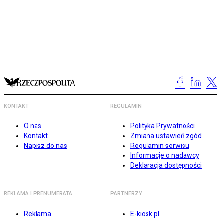
KONTAKT
REGULAMIN
O nas
Polityka Prywatności
Kontakt
Zmiana ustawień zgód
Napisz do nas
Regulamin serwisu
Informacje o nadawcy
Deklaracja dostępności
REKLAMA I PRENUMERATA
PARTNERZY
Reklama
E-kiosk.pl