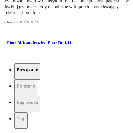
przepływie towarów na terytorium UE – przegłosował pakiet ustaw
likwidujący przeszkody techniczne w imporcie i zwiększający
nadzór nad rynkiem.
Publikacja:
22.02.2008 05:13
Piotr Aleksandrowicz
,
Piotr Rudzki
Powiązane
Polecane
Najnowsze
Tagi