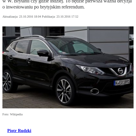
w W. Brytanii czy gdzie indziej. To będzie pierwsza ważna decyzja
o inwestowaniu po brytyjskim referendum.
Aktualizacja:
23.10.2016 18:04
Publikacja:
23.10.2016 17:52
Foto: Wikipedia
Piotr Rudzki