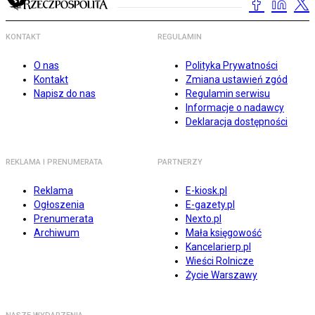
KONTAKT
REGULAMIN
O nas
Polityka Prywatności
Kontakt
Zmiana ustawień zgód
Napisz do nas
Regulamin serwisu
Informacje o nadawcy
Deklaracja dostępności
REKLAMA I PRENUMERATA
PARTNERZY
Reklama
E-kiosk.pl
Ogłoszenia
E-gazety.pl
Prenumerata
Nexto.pl
Archiwum
Mała księgowość
Kancelarierp.pl
Wieści Rolnicze
Życie Warszawy