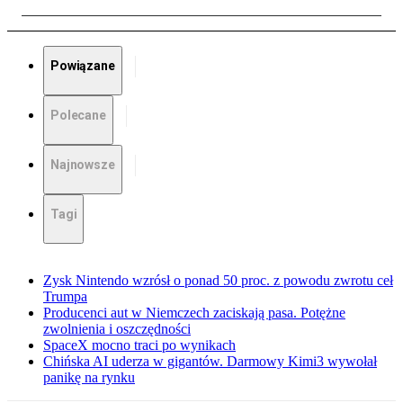
Powiązane
Polecane
Najnowsze
Tagi
Zysk Nintendo wzrósł o ponad 50 proc. z powodu zwrotu ceł
Trumpa
Producenci aut w Niemczech zaciskają pasa. Potężne
zwolnienia i oszczędności
SpaceX mocno traci po wynikach
Chińska AI uderza w gigantów. Darmowy Kimi3 wywołał
panikę na rynku