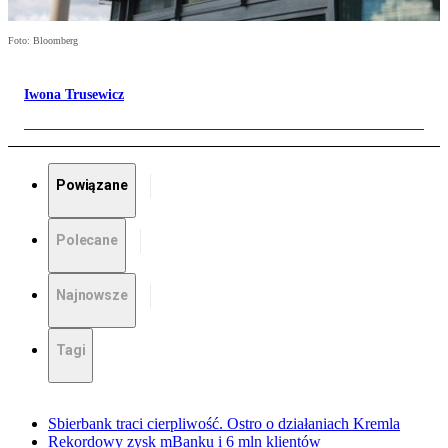
Foto: Bloomberg
Iwona Trusewicz
Powiązane
Polecane
Najnowsze
Tagi
Sbierbank traci cierpliwość. Ostro o działaniach Kremla
Rekordowy zysk mBanku i 6 mln klientów