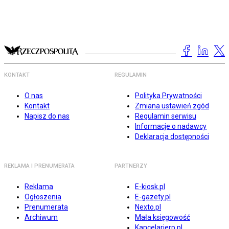
KONTAKT
REGULAMIN
O nas
Polityka Prywatności
Kontakt
Zmiana ustawień zgód
Napisz do nas
Regulamin serwisu
Informacje o nadawcy
Deklaracja dostępności
REKLAMA I PRENUMERATA
PARTNERZY
Reklama
E-kiosk.pl
Ogłoszenia
E-gazety.pl
Prenumerata
Nexto.pl
Archiwum
Mała księgowość
Kancelarierp.pl