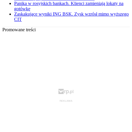
Panika w rosyjskich bankach. Klienci zamieniają lokaty na
gotówkę
Zaskakujące wyniki ING BSK. Zysk wzrósł mimo wyższego
CIT
Promowane treści