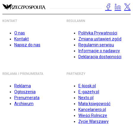
KONTAKT
REGULAMIN
O nas
Polityka Prywatności
Kontakt
Zmiana ustawień zgód
Napisz do nas
Regulamin serwisu
Informacje o nadawcy
Deklaracja dostępności
REKLAMA I PRENUMERATA
PARTNERZY
Reklama
E-kiosk.pl
Ogłoszenia
E-gazety.pl
Prenumerata
Nexto.pl
Archiwum
Mała księgowość
Kancelarierp.pl
Wieści Rolnicze
Życie Warszawy