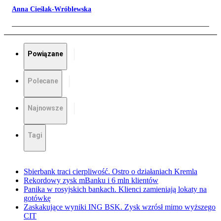
Anna Cieślak-Wróblewska
Powiązane
Polecane
Najnowsze
Tagi
Sbierbank traci cierpliwość. Ostro o działaniach Kremla
Rekordowy zysk mBanku i 6 mln klientów
Panika w rosyjskich bankach. Klienci zamieniają lokaty na
gotówkę
Zaskakujące wyniki ING BSK. Zysk wzrósł mimo wyższego
CIT