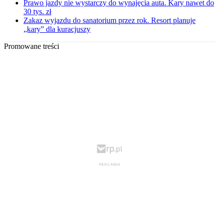
Prawo jazdy nie wystarczy do wynajęcia auta. Kary nawet do
30 tys. zł
Zakaz wyjazdu do sanatorium przez rok. Resort planuje
„kary” dla kuracjuszy
Promowane treści