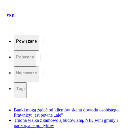
rp.pl
Powiązane
Polecane
Najnowsze
Tagi
Banki mogą żądać od klientów skanu dowodu osobistego.
Prawnicy: jest pewne „ale”
Trudna walka z samowolą budowlaną. NIK wini gminy i
nadzór, a te polityków