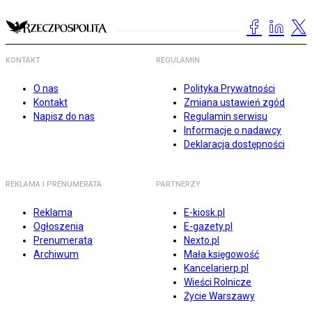
KONTAKT
REGULAMIN
O nas
Polityka Prywatności
Kontakt
Zmiana ustawień zgód
Napisz do nas
Regulamin serwisu
Informacje o nadawcy
Deklaracja dostępności
REKLAMA I PRENUMERATA
PARTNERZY
Reklama
E-kiosk.pl
Ogłoszenia
E-gazety.pl
Prenumerata
Nexto.pl
Archiwum
Mała księgowość
Kancelarierp.pl
Wieści Rolnicze
Życie Warszawy