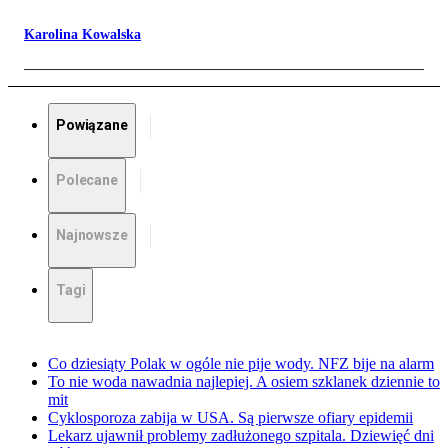
Karolina Kowalska
Powiązane
Polecane
Najnowsze
Tagi
Co dziesiąty Polak w ogóle nie pije wody. NFZ bije na alarm
To nie woda nawadnia najlepiej. A osiem szklanek dziennie to
mit
Cyklosporoza zabija w USA. Są pierwsze ofiary epidemii
Lekarz ujawnił problemy zadłużonego szpitala. Dziewięć dni