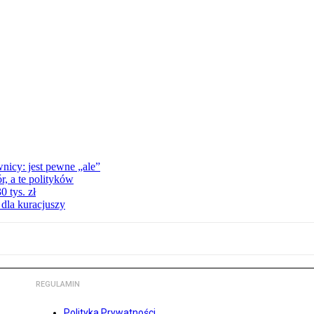
nicy: jest pewne „ale”
, a te polityków
 tys. zł
 dla kuracjuszy
REGULAMIN
Polityka Prywatności