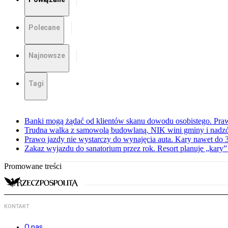
Polecane
Najnowsze
Tagi
Banki mogą żądać od klientów skanu dowodu osobistego. Praw
Trudna walka z samowolą budowlaną. NIK wini gminy i nadzór
Prawo jazdy nie wystarczy do wynajęcia auta. Kary nawet do 30
Zakaz wyjazdu do sanatorium przez rok. Resort planuje „kary”
Promowane treści
KONTAKT
O nas