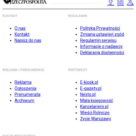
KONTAKT
REGULAMIN
O nas
Polityka Prywatności
Kontakt
Zmiana ustawień zgód
Napisz do nas
Regulamin serwisu
Informacje o nadawcy
Deklaracja dostępności
REKLAMA I PRENUMERATA
PARTNERZY
Reklama
E-kiosk.pl
Ogłoszenia
E-gazety.pl
Prenumerata
Nexto.pl
Archiwum
Mała księgowość
Kancelarierp.pl
Wieści Rolnicze
Życie Warszawy