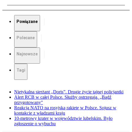
Powiązane
Polecane
Najnowsze
Tagi
Nietykalna sierżant „Doris”. Drugie życie tajnej policjantki
Alert RCB w całej Polsce. Służby ostrzegają. „Bądź
przygotowany"
Reakcja NATO na rosyjską rakietę w Polsce. Sojusz w
kontakcie z władzami kraju
10-metrowy krater w województwie lubelskim. Było
zgłoszenie o wybuchu