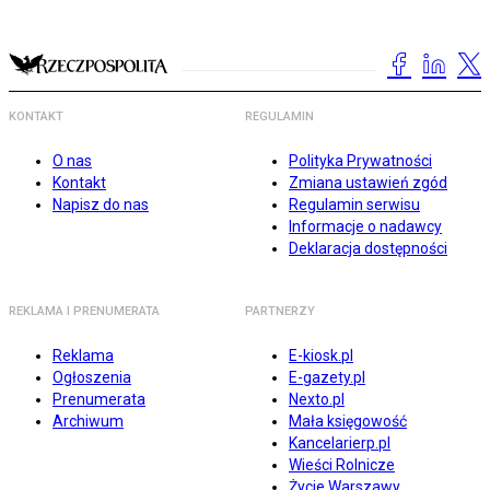
KONTAKT
REGULAMIN
O nas
Polityka Prywatności
Kontakt
Zmiana ustawień zgód
Napisz do nas
Regulamin serwisu
Informacje o nadawcy
Deklaracja dostępności
REKLAMA I PRENUMERATA
PARTNERZY
Reklama
E-kiosk.pl
Ogłoszenia
E-gazety.pl
Prenumerata
Nexto.pl
Archiwum
Mała księgowość
Kancelarierp.pl
Wieści Rolnicze
Życie Warszawy