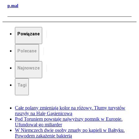
p.mal
Powiązane
Polecane
Najnowsze
Tagi
Całe polany zmieniają kolor na różowy. Tłumy turystów
ruszyły na Halę Gąsienicową
Pod Toruniem powstaje najwyższy pomnik w Europie.
Ufundował go miliarder
W Niemczech dwie osoby zmarły po kąpieli w Bałtyku.
Powodem zakażenie bakterią