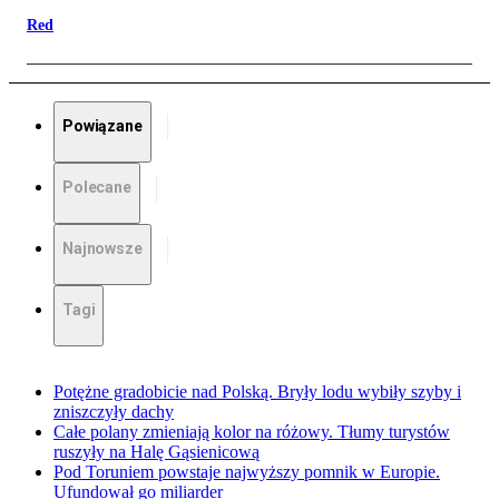
Red
Powiązane
Polecane
Najnowsze
Tagi
Potężne gradobicie nad Polską. Bryły lodu wybiły szyby i
zniszczyły dachy
Całe polany zmieniają kolor na różowy. Tłumy turystów
ruszyły na Halę Gąsienicową
Pod Toruniem powstaje najwyższy pomnik w Europie.
Ufundował go miliarder