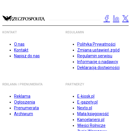
KONTAKT
REGULAMIN
O nas
Polityka Prywatności
Kontakt
Zmiana ustawień zgód
Napisz do nas
Regulamin serwisu
Informacje o nadawcy
Deklaracja dostępności
REKLAMA I PRENUMERATA
PARTNERZY
Reklama
E-kiosk.pl
Ogłoszenia
E-gazety.pl
Prenumerata
Nexto.pl
Archiwum
Mała księgowość
Kancelarierp.pl
Wieści Rolnicze