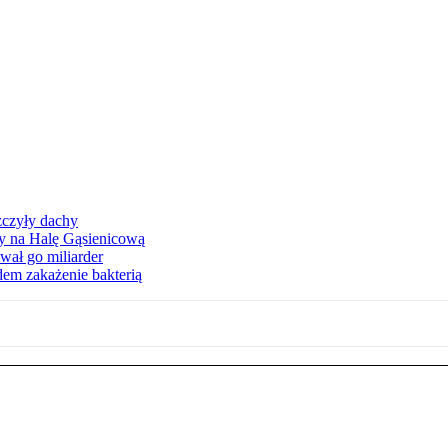
zczyły dachy
ły na Halę Gąsienicową
ał go miliarder
em zakażenie bakterią