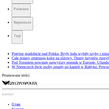
Polecane
Najnowsze
Tagi
Potężne gradobicie nad Polską. Bryły lodu wybiły szyby i znis
Całe polany zmieniają kolor na różowy. Tłumy turystów ruszy
Pod Toruniem powstaje najwyższy pomnik w Europie. Ufundow
W Niemczech dwie osoby zmarły po kąpieli w Bałtyku. Powod
Promowane treści
KONTAKT
O nas