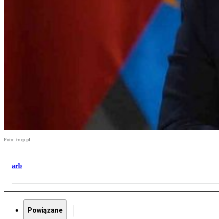
Foto: tv.rp.pl
arb
Powiązane